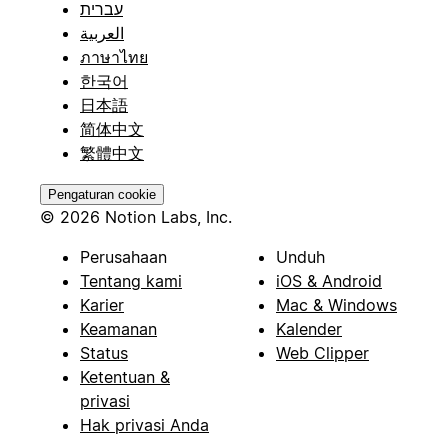
עברית
العربية
ภาษาไทย
한국어
日本語
简体中文
繁體中文
Pengaturan cookie
© 2026 Notion Labs, Inc.
Perusahaan
Unduh
Tentang kami
iOS & Android
Karier
Mac & Windows
Keamanan
Kalender
Status
Web Clipper
Ketentuan &
privasi
Hak privasi Anda