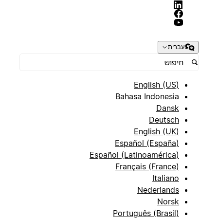
עברית
English (US)
Bahasa Indonesia
Dansk
Deutsch
English (UK)
Español (España)
Español (Latinoamérica)
Français (France)
Italiano
Nederlands
Norsk
Português (Brasil)