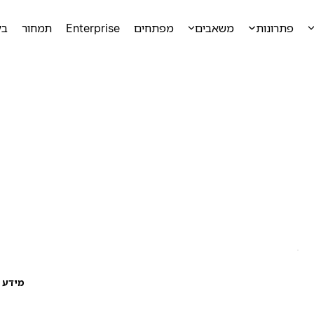
פתרונות
משאבים
מפתחים
Enterprise
תמחור
בק
מידע ע