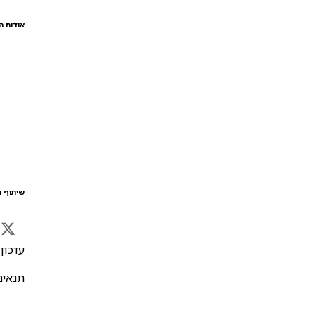
אודות ה
שיתוף ה
עדכון אח
תנאים