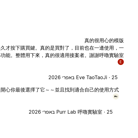
真的很用心的模版
很久才按下購買鍵。真的是買對了，目前也在一邊使用，一
功能。整體用下來，真的很適用接案者。謝謝呼嚕實驗室。
E
25 באפר׳ 2026
Eve TaoTaoJi ·
 很開心你最後選擇了它～～並且找到適合自己的使用方式
25 באפר׳ 2026
Purr Lab 呼嚕實驗室 ·