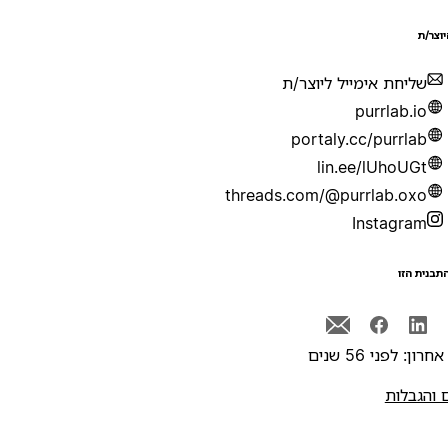
יוצר/ת
שליחת אימייל ליוצר/ת
purrlab.io
portaly.cc/purrlab
lin.ee/lUhoUGt
threads.com/@purrlab.oxo
Instagram
תבנית הזו
רון: לפני 56 שנים
 והגבלות