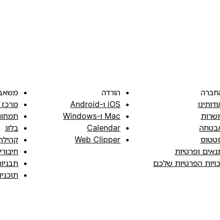
חברה
הורדה
משאב
ודותינו
iOS ו-Android
מרכז 
שרות
Mac ו-Windows
תמחור
בטחה
Calendar
בלוג
טטוס
Web Clipper
קהילה
נאים ופרטיות
חיבורי
כויות הפרטיות שלכם
תבניו
תוכני