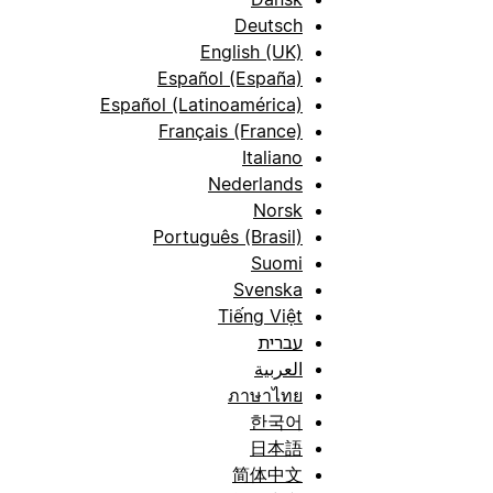
Deutsch
English (UK)
Español (España)
Español (Latinoamérica)
Français (France)
Italiano
Nederlands
Norsk
Português (Brasil)
Suomi
Svenska
Tiếng Việt
עברית
العربية
ภาษาไทย
한국어
日本語
简体中文