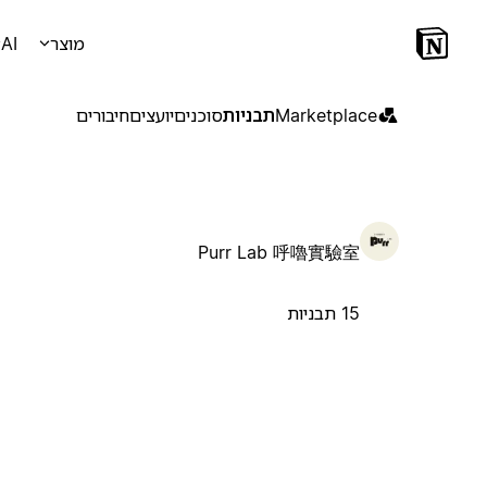
מוצר
AI
Marketplace
תבניות
סוכנים
יועצים
חיבורים
Purr Lab 呼嚕實驗室
15 תבניות