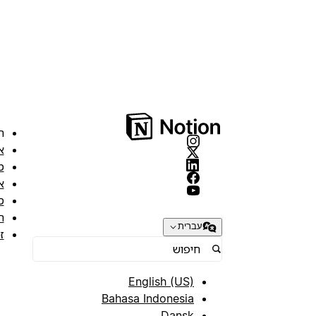
ה
א
מ
א
ס
ת
עברית
ז
English (US)
Bahasa Indonesia
Dansk