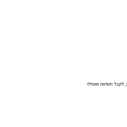
להעלות את התבנית שלכם לגלריית התבניות של Notion, לקבל חשיפה ואפילו