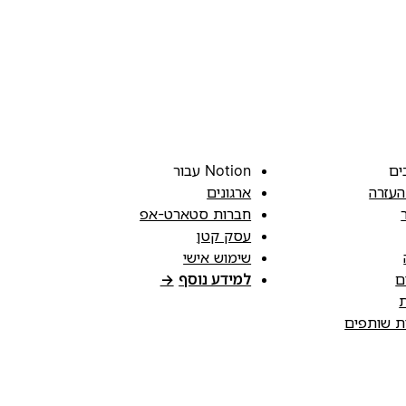
ים
Notion עבור
העזרה
ארגונים
חברות סטארט-אפ
עסק קטן
שימוש אישי
ם
למידע נוסף
→
ת
ות שותפים