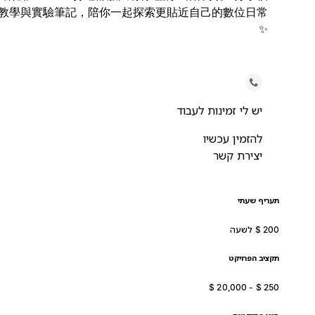
板、教學與實驗筆記，陪你一起探索更貼近自己的數位日常
✨
יש לי זמינות לעבוד
להזמין עכשיו
יצירת קשר
תעריף שעתי
תקציב הפרויקט