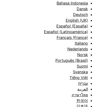
Bahasa Indonesia
Dansk
Deutsch
English (UK)
Español (España)
Español (Latinoamérica)
Français (France)
Italiano
Nederlands
Norsk
Português (Brasil)
Suomi
Svenska
Tiếng Việt
עברית
العربية
ภาษาไทย
한국어
日本語