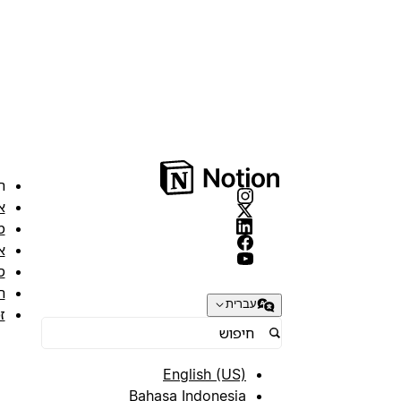
ה
א
מ
א
ס
ת
עברית
ז
English (US)
Bahasa Indonesia