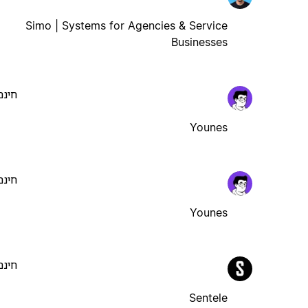
Simo | Systems for Agencies & Service
Businesses
חינם
Younes
חינם
Younes
חינם
Sentele