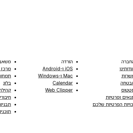
חברה
הורדה
משאב
ודותינו
iOS ו-Android
מרכז 
שרות
Mac ו-Windows
תמחור
בטחה
Calendar
בלוג
טטוס
Web Clipper
קהילה
נאים ופרטיות
חיבורי
כויות הפרטיות שלכם
תבניו
תוכני