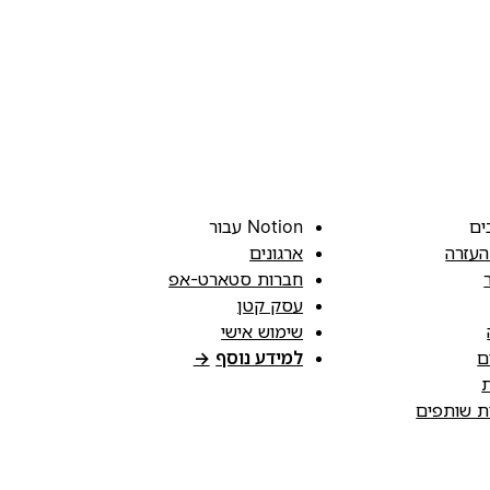
ים
Notion עבור
העזרה
ארגונים
חברות סטארט-אפ
עסק קטן
שימוש אישי
ם
למידע נוסף
→
ת
ות שותפים