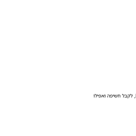
להעלות את התבנית שלכם לגלריית התבניות של Notion, לקבל חשיפה ואפילו