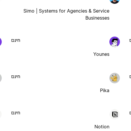
Simo | Systems for Agencies & Service
Businesses
חינם
Younes
חינם
Pika
חינם
Notion