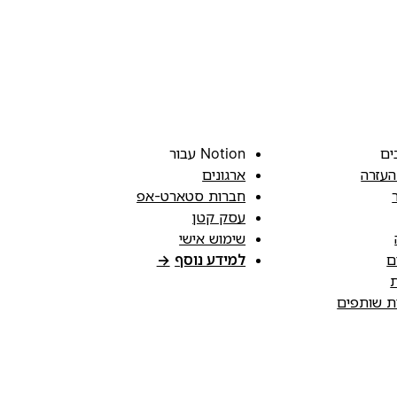
ים
Notion עבור
העזרה
ארגונים
חברות סטארט-אפ
עסק קטן
שימוש אישי
ם
למידע נוסף
→
ת
ות שותפים