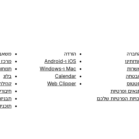
חברה
הורדה
משאב
ודותינו
iOS ו-Android
מרכז 
שרות
Mac ו-Windows
תמחור
בטחה
Calendar
בלוג
טטוס
Web Clipper
קהילה
נאים ופרטיות
חיבורי
כויות הפרטיות שלכם
תבניו
תוכני