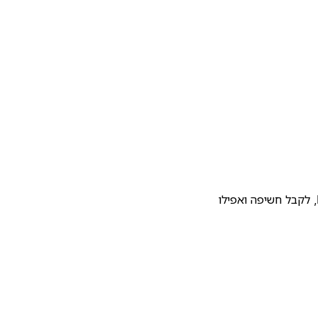
להעלות את התבנית שלכם לגלריית התבניות של Notion, לקבל חשיפה ואפילו