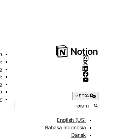
ה
א
מ
א
ס
ת
עברית
ז
English (US)
Bahasa Indonesia
Dansk