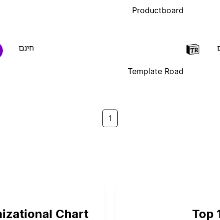
Productboard
חינם
Template Road
1
izational Chart
Top 