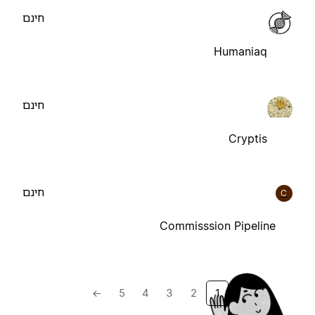
חינם
Humaniaq
חינם
Cryptis
חינם
C
Commisssion Pipeline
→
5
4
3
2
1