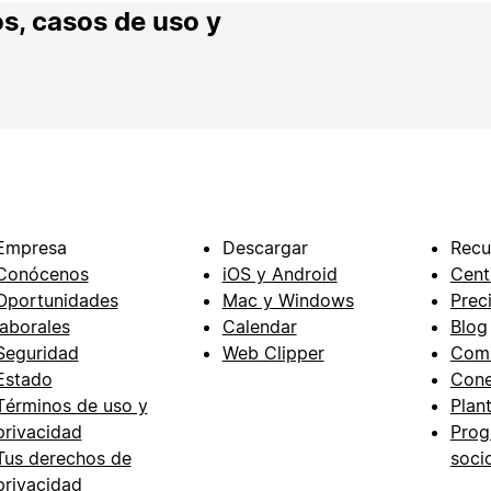
s, casos de uso y
Empresa
Descargar
Recu
Conócenos
iOS y Android
Cent
Oportunidades
Mac y Windows
Prec
laborales
Calendar
Blog
Seguridad
Web Clipper
Com
Estado
Cone
Términos de uso y
Plant
privacidad
Prog
Tus derechos de
soci
privacidad