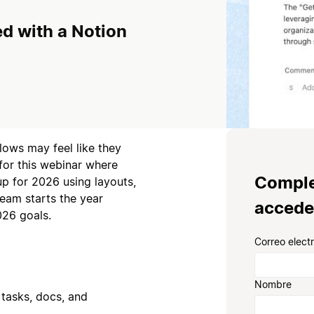
d with a Notion
lows may feel like they
for this webinar where
Comple
up for 2026 using layouts,
eam starts the year
accede
026 goals.
Correo elect
Nombre
tasks, docs, and