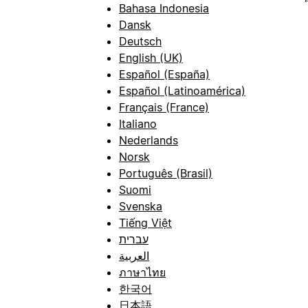
Bahasa Indonesia
Dansk
Deutsch
English (UK)
Español (España)
Español (Latinoamérica)
Français (France)
Italiano
Nederlands
Norsk
Português (Brasil)
Suomi
Svenska
Tiếng Việt
עברית
العربية
ภาษาไทย
한국어
日本語