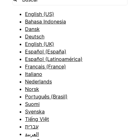
English (US)
Bahasa Indonesia
Dansk
Deutsch
English (UK)
Español (España)
Español (Latinoamérica)
Français (France)
Italiano
Nederlands
Norsk
Português (Brasil)
Suomi
Svenska
Tiếng Việt
עברית
العربية