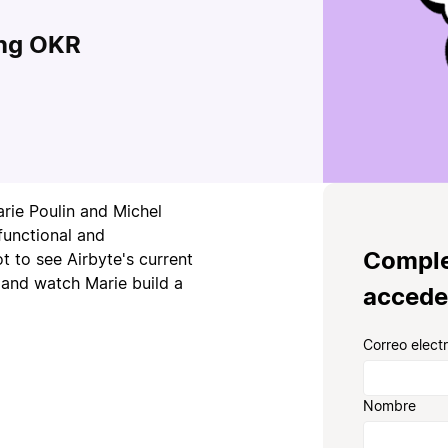
ing OKR
arie Poulin and Michel
functional and
Comple
 to see Airbyte's current
, and watch Marie build a
accede
Correo elect
Nombre