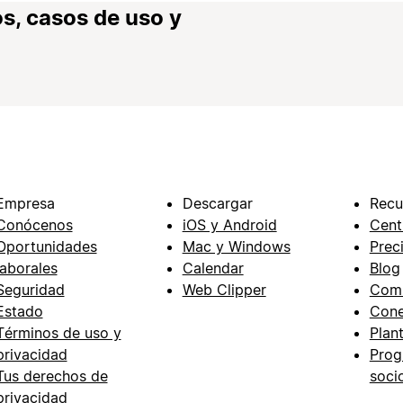
s, casos de uso y
Empresa
Descargar
Recu
Conócenos
iOS y Android
Cent
Oportunidades
Mac y Windows
Prec
laborales
Calendar
Blog
Seguridad
Web Clipper
Com
Estado
Cone
Términos de uso y
Plant
privacidad
Prog
Tus derechos de
soci
privacidad