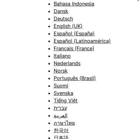
Bahasa Indonesia
Dansk
Deutsch
English (UK)
Español (España)
Español (Latinoamérica)
Français (France)
Italiano
Nederlands
Norsk
Português (Brasil)
Suomi
Svenska
Tiếng Việt
עברית
العربية
ภาษาไทย
한국어
日本語