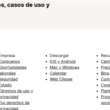
s, casos de uso y
Empresa
Descargar
Recu
Conócenos
iOS y Android
Cent
Oportunidades
Mac y Windows
Prec
laborales
Calendar
Blog
Seguridad
Web Clipper
Com
Estado
Cone
Términos de uso y
Plant
privacidad
Prog
Tus derechos de
soci
privacidad