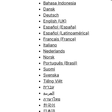
Bahasa Indonesia
Dansk
Deutsch
English (UK)
Español (España)
Español (Latinoamérica)
Français (France)
Italiano
Nederlands
Norsk
Português (Brasil)
Suomi
Svenska
Tiếng Việt
עברית
العربية
ภาษาไทย
한국어
日本語