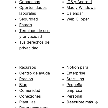
Conócenos
iOS y Android
Oportunidades
Mac y Windows
laborales
Calendar
Seguridad
Web Clipper
Estado
Términos de uso
y privacidad
Tus derechos de
privacidad
Recursos
Notion para
Centro de ayuda
Enterprise
Precios
Start-ups
Blog
Pequeña
Comunidad
empresa
Conexiones
Personal
Plantillas
Descubre más
→
Programas para