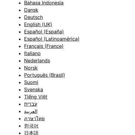
Bahasa Indonesia
Dansk
Deutsch
English (UK)
Español (España)
Español (Latinoamérica)
Français (France)
Italiano
Nederlands
Norsk
Português (Brasil)
Suomi
Svenska
Tiếng Việt
עברית
العربية
ภาษาไทย
한국어
日本語