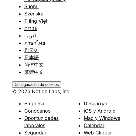
Suomi
Svenska
Tiếng Việt
עברית
العربية
ภาษาไทย
한국어
日本語
简体中文
繁體中文
Configuración de cookies
© 2026 Notion Labs, Inc.
Empresa
Descargar
Conócenos
iOS y Android
Oportunidades
Mac y Windows
laborales
Calendar
Seguridad
Web Clipper