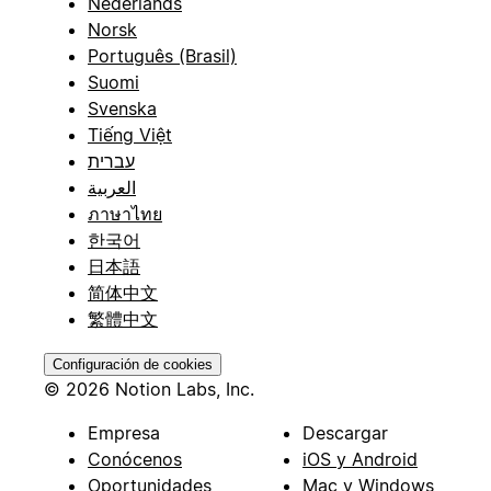
Nederlands
Norsk
Português (Brasil)
Suomi
Svenska
Tiếng Việt
עברית
العربية
ภาษาไทย
한국어
日本語
简体中文
繁體中文
Configuración de cookies
© 2026 Notion Labs, Inc.
Empresa
Descargar
Conócenos
iOS y Android
Oportunidades
Mac y Windows