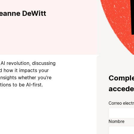
Jeanne DeWitt
AI revolution, discussing
nd how it impacts your
Comple
insights whether you’re
ions to be AI-first.
accede
Correo elect
Nombre