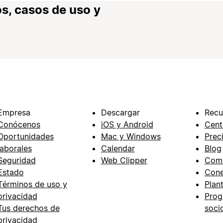
s, casos de uso y
Empresa
Descargar
Recu
Conócenos
iOS y Android
Cent
Oportunidades
Mac y Windows
Prec
laborales
Calendar
Blog
Seguridad
Web Clipper
Com
Estado
Cone
Términos de uso y
Plant
privacidad
Prog
Tus derechos de
soci
privacidad