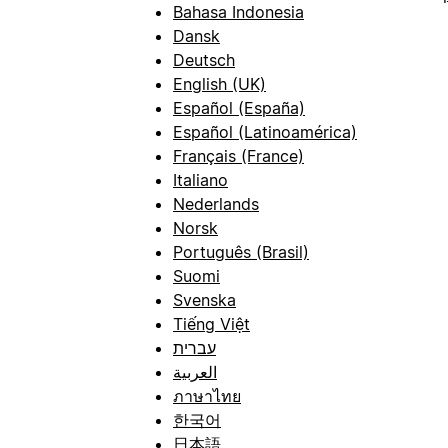
Bahasa Indonesia
Dansk
Deutsch
English (UK)
Español (España)
Español (Latinoamérica)
Français (France)
Italiano
Nederlands
Norsk
Português (Brasil)
Suomi
Svenska
Tiếng Việt
עברית
العربية
ภาษาไทย
한국어
日本語