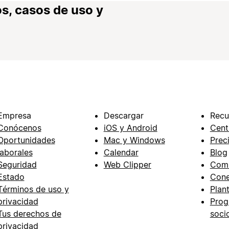
s, casos de uso y
Empresa
Descargar
Recu
Conócenos
iOS y Android
Cent
Oportunidades
Mac y Windows
Prec
laborales
Calendar
Blog
Seguridad
Web Clipper
Com
Estado
Cone
Términos de uso y
Plant
privacidad
Prog
Tus derechos de
soci
privacidad