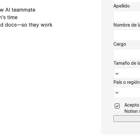
Apellido
new AI teammate
's time
and docs—so they work
Nombre de l
Cargo
Tamaño de l
País o región
Acepto 
Notion 