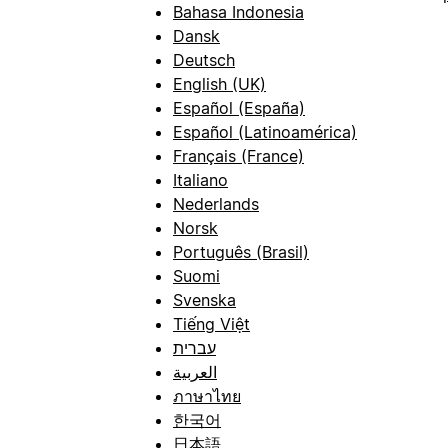
Bahasa Indonesia
Dansk
Deutsch
English (UK)
Español (España)
Español (Latinoamérica)
Français (France)
Italiano
Nederlands
Norsk
Português (Brasil)
Suomi
Svenska
Tiếng Việt
עברית
العربية
ภาษาไทย
한국어
日本語