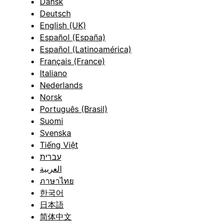
Dansk
Deutsch
English (UK)
Español (España)
Español (Latinoamérica)
Français (France)
Italiano
Nederlands
Norsk
Português (Brasil)
Suomi
Svenska
Tiếng Việt
עברית
العربية
ภาษาไทย
한국어
日本語
简体中文