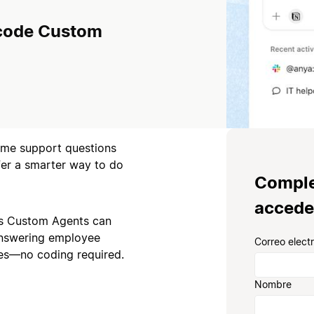
-code Custom
ame support questions
fer a smarter way to do
Comple
accede
n’s Custom Agents can
answering employee
Correo elect
sues—no coding required.
Nombre