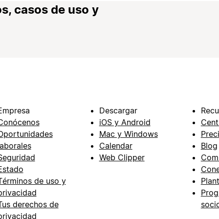
s, casos de uso y
Empresa
Descargar
Recu
Conócenos
iOS y Android
Cent
Oportunidades
Mac y Windows
Prec
laborales
Calendar
Blog
Seguridad
Web Clipper
Com
Estado
Cone
Términos de uso y
Plant
privacidad
Prog
Tus derechos de
soci
privacidad