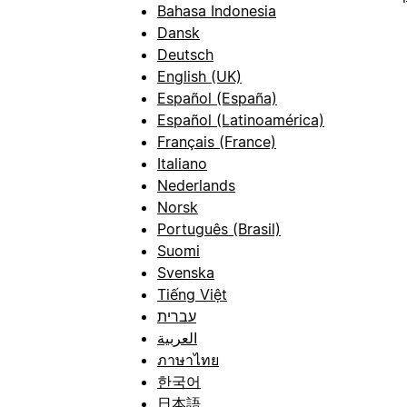
Bahasa Indonesia
Dansk
Deutsch
English (UK)
Español (España)
Español (Latinoamérica)
Français (France)
Italiano
Nederlands
Norsk
Português (Brasil)
Suomi
Svenska
Tiếng Việt
עברית
العربية
ภาษาไทย
한국어
日本語