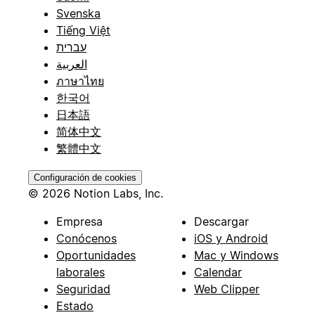
Svenska
Tiếng Việt
עברית
العربية
ภาษาไทย
한국어
日本語
简体中文
繁體中文
Configuración de cookies
© 2026 Notion Labs, Inc.
Empresa
Descargar
Conócenos
iOS y Android
Oportunidades
Mac y Windows
laborales
Calendar
Seguridad
Web Clipper
Estado