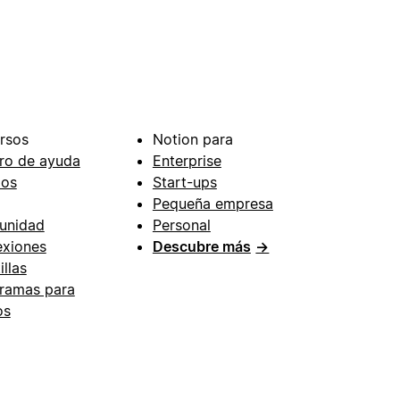
rsos
Notion para
ro de ayuda
Enterprise
ios
Start-ups
Pequeña empresa
unidad
Personal
xiones
Descubre más
→
illas
ramas para
os