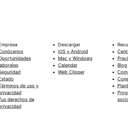
Empresa
Descargar
Recu
Conócenos
iOS y Android
Cent
Oportunidades
Mac y Windows
Prec
laborales
Calendar
Blog
Seguridad
Web Clipper
Com
Estado
Cone
Términos de uso y
Plant
privacidad
Prog
Tus derechos de
soci
privacidad