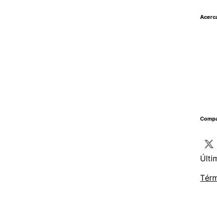
Acerc
Compar
Últi
Térm