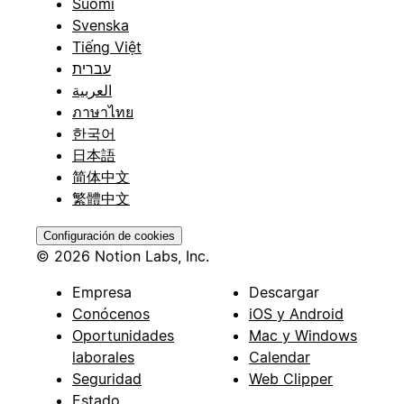
Suomi
Svenska
Tiếng Việt
עברית
العربية
ภาษาไทย
한국어
日本語
简体中文
繁體中文
Configuración de cookies
© 2026 Notion Labs, Inc.
Empresa
Descargar
Conócenos
iOS y Android
Oportunidades
Mac y Windows
laborales
Calendar
Seguridad
Web Clipper
Estado