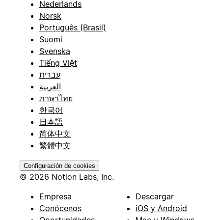
Nederlands
Norsk
Português (Brasil)
Suomi
Svenska
Tiếng Việt
עברית
العربية
ภาษาไทย
한국어
日本語
简体中文
繁體中文
Configuración de cookies
© 2026 Notion Labs, Inc.
Empresa
Descargar
Conócenos
iOS y Android
Oportunidades
Mac y Windows