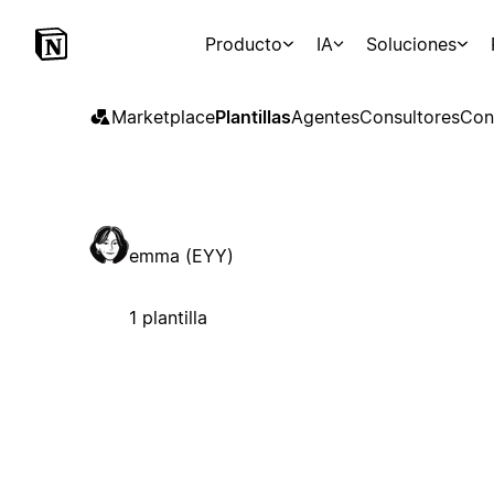
Producto
IA
Soluciones
Marketplace
Plantillas
Agentes
Consultores
Con
emma (EYY)
1 plantilla