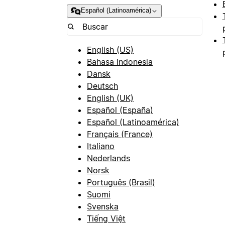
Español (Latinoamérica)
English (US)
Bahasa Indonesia
Dansk
Deutsch
English (UK)
Español (España)
Español (Latinoamérica)
Français (France)
Italiano
Nederlands
Norsk
Português (Brasil)
Suomi
Svenska
Tiếng Việt