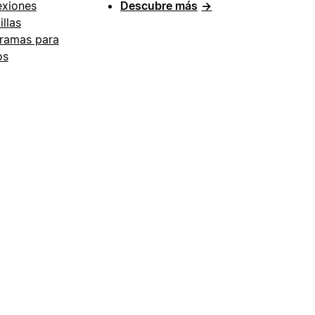
xiones
Descubre más
→
illas
ramas para
os