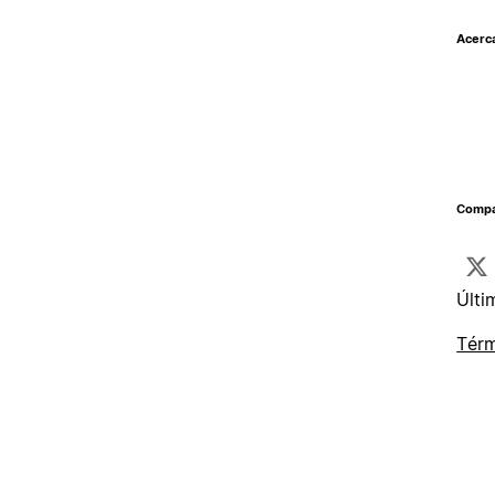
Acerc
Compar
Últi
Térm