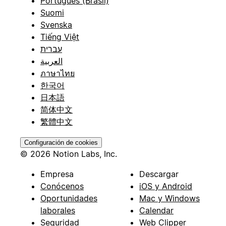
Português (Brasil)
Suomi
Svenska
Tiếng Việt
עברית
العربية
ภาษาไทย
한국어
日本語
简体中文
繁體中文
Configuración de cookies
© 2026 Notion Labs, Inc.
Empresa
Descargar
Conócenos
iOS y Android
Oportunidades
Mac y Windows
laborales
Calendar
Seguridad
Web Clipper