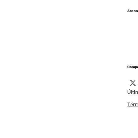
Acerc
Compar
Últi
Térm