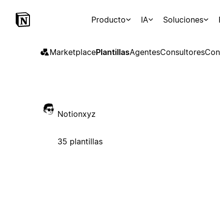
Producto
IA
Soluciones
Marketplace
Plantillas
Agentes
Consultores
Con
Notionxyz
35 plantillas