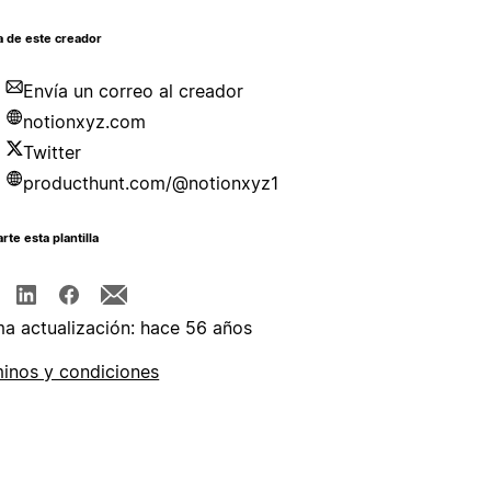
a de este creador
Envía un correo al creador
notionxyz.com
Twitter
producthunt.com/@notionxyz1
te esta plantilla
ma actualización: hace 56 años
inos y condiciones