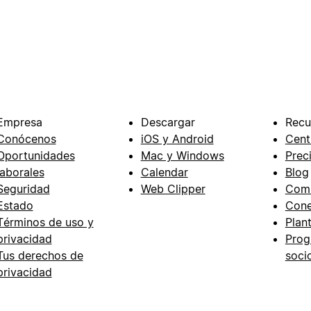
Empresa
Descargar
Recu
Conócenos
iOS y Android
Cent
Oportunidades
Mac y Windows
Prec
laborales
Calendar
Blog
Seguridad
Web Clipper
Com
Estado
Cone
Términos de uso y
Plant
privacidad
Prog
Tus derechos de
soci
privacidad