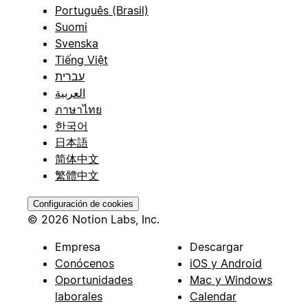
Português (Brasil)
Suomi
Svenska
Tiếng Việt
עברית
العربية
ภาษาไทย
한국어
日本語
简体中文
繁體中文
Configuración de cookies
© 2026 Notion Labs, Inc.
Empresa
Descargar
Conócenos
iOS y Android
Oportunidades
Mac y Windows
laborales
Calendar