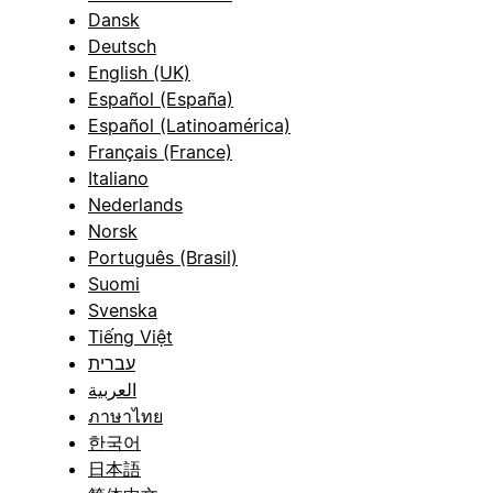
Dansk
Deutsch
English (UK)
Español (España)
Español (Latinoamérica)
Français (France)
Italiano
Nederlands
Norsk
Português (Brasil)
Suomi
Svenska
Tiếng Việt
עברית
العربية
ภาษาไทย
한국어
日本語