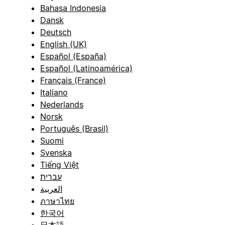
Bahasa Indonesia
Dansk
Deutsch
English (UK)
Español (España)
Español (Latinoamérica)
Français (France)
Italiano
Nederlands
Norsk
Português (Brasil)
Suomi
Svenska
Tiếng Việt
עברית
العربية
ภาษาไทย
한국어