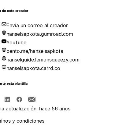
a de este creador
Envía un correo al creador
hanselsapkota.gumroad.com
YouTube
bento.me/hanselsapkota
hanselguide.lemonsqueezy.com
hanselsapkota.carrd.co
te esta plantilla
ma actualización: hace 56 años
inos y condiciones