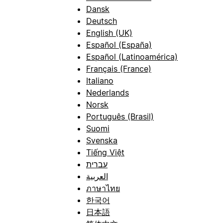
Dansk
Deutsch
English (UK)
Español (España)
Español (Latinoamérica)
Français (France)
Italiano
Nederlands
Norsk
Português (Brasil)
Suomi
Svenska
Tiếng Việt
עברית
العربية
ภาษาไทย
한국어
日本語