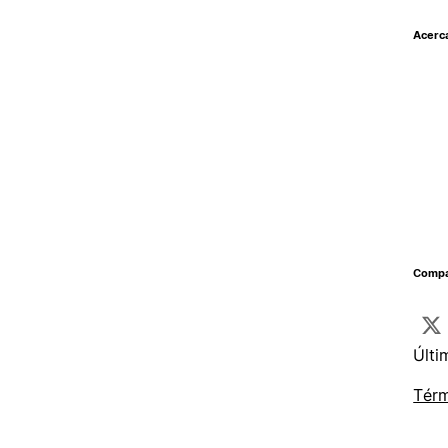
Acerc
Compar
Últi
Térm