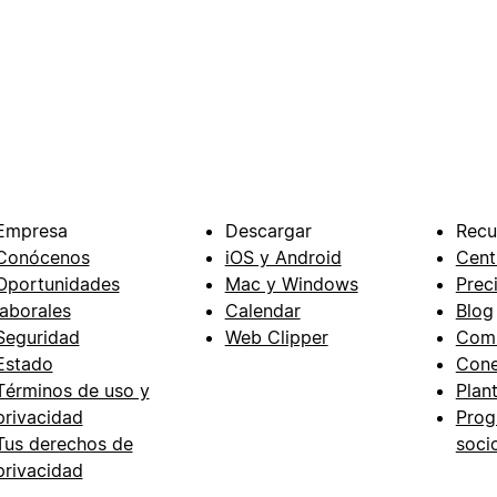
Empresa
Descargar
Recu
Conócenos
iOS y Android
Cent
Oportunidades
Mac y Windows
Prec
laborales
Calendar
Blog
Seguridad
Web Clipper
Com
Estado
Cone
Términos de uso y
Plant
privacidad
Prog
Tus derechos de
soci
privacidad