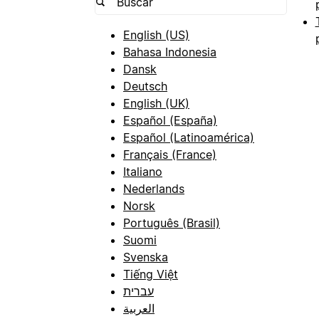
English (US)
Bahasa Indonesia
Dansk
Deutsch
English (UK)
Español (España)
Español (Latinoamérica)
Français (France)
Italiano
Nederlands
Norsk
Português (Brasil)
Suomi
Svenska
Tiếng Việt
עברית
العربية