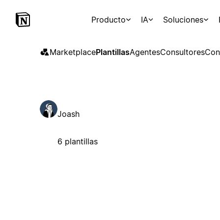
Producto
IA
Soluciones
Marketplace
Plantillas
Agentes
Consultores
Con
Joash
6 plantillas