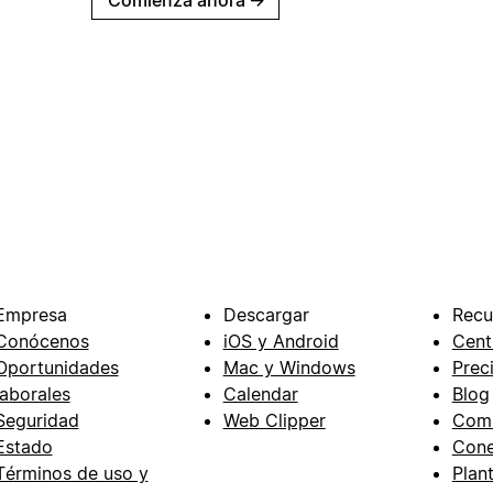
Empresa
Descargar
Recu
Conócenos
iOS y Android
Cent
Oportunidades
Mac y Windows
Prec
laborales
Calendar
Blog
Seguridad
Web Clipper
Com
Estado
Cone
Términos de uso y
Plant