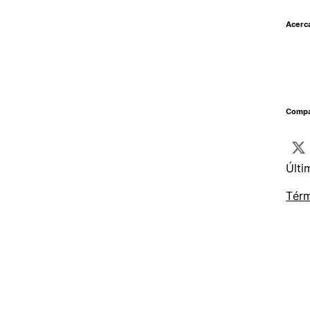
Acerc
Compar
Últi
Térm