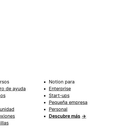
rsos
Notion para
ro de ayuda
Enterprise
ios
Start-ups
Pequeña empresa
unidad
Personal
xiones
Descubre más
→
illas