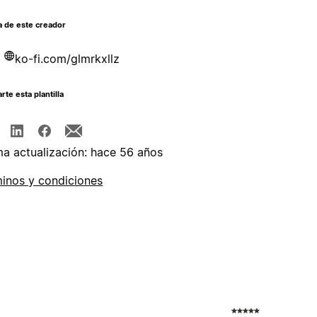
a de este creador
ko-fi.com/glmrkxllz
te esta plantilla
ma actualización: hace 56 años
inos y condiciones