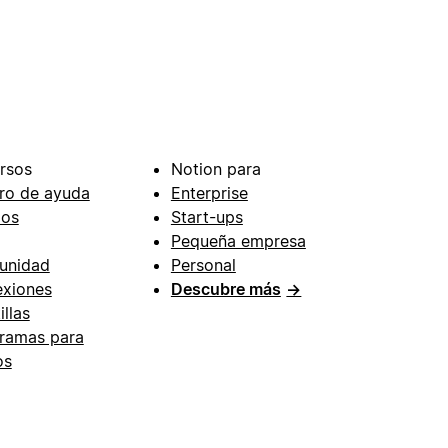
rsos
Notion para
ro de ayuda
Enterprise
ios
Start-ups
Pequeña empresa
unidad
Personal
xiones
Descubre más
→
illas
ramas para
os