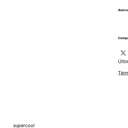
Acerc
Compar
Últi
Térm
supercool