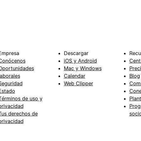
Empresa
Descargar
Recu
Conócenos
iOS y Android
Cent
Oportunidades
Mac y Windows
Prec
laborales
Calendar
Blog
Seguridad
Web Clipper
Com
Estado
Cone
Términos de uso y
Plant
privacidad
Prog
Tus derechos de
soci
privacidad