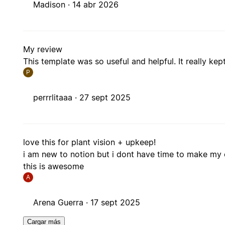
Madison ·
14 abr 2026
My review
This template was so useful and helpful. It really ke
P
perrrlitaaa ·
27 sept 2025
love this for plant vision + upkeep!
i am new to notion but i dont have time to make my
this is awesome
A
Arena Guerra ·
17 sept 2025
Cargar más