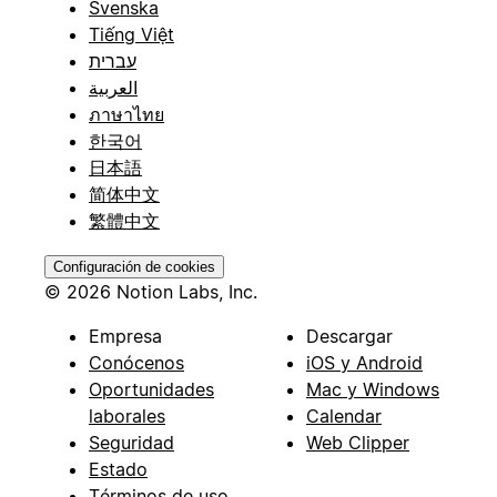
Svenska
Tiếng Việt
עברית
العربية
ภาษาไทย
한국어
日本語
简体中文
繁體中文
Configuración de cookies
© 2026 Notion Labs, Inc.
Empresa
Descargar
Conócenos
iOS y Android
Oportunidades
Mac y Windows
laborales
Calendar
Seguridad
Web Clipper
Estado
Términos de uso