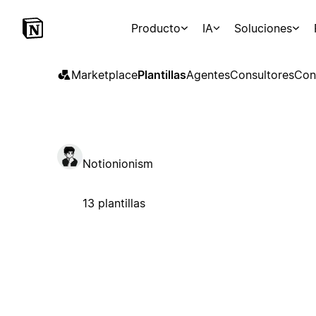
Producto
IA
Soluciones
Marketplace
Plantillas
Agentes
Consultores
Con
Notionionism
13 plantillas