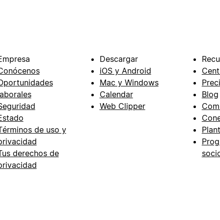
Empresa
Descargar
Recu
Conócenos
iOS y Android
Cent
Oportunidades
Mac y Windows
Prec
laborales
Calendar
Blog
Seguridad
Web Clipper
Com
Estado
Cone
Términos de uso y
Plant
privacidad
Prog
Tus derechos de
soci
privacidad