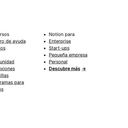
rsos
Notion para
ro de ayuda
Enterprise
ios
Start-ups
Pequeña empresa
unidad
Personal
xiones
Descubre más
→
illas
ramas para
os