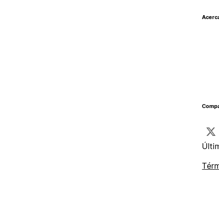
Acerc
Compar
Últi
Térm