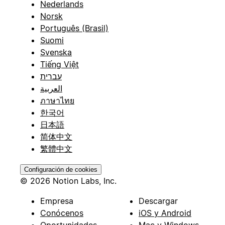
Nederlands
Norsk
Português (Brasil)
Suomi
Svenska
Tiếng Việt
עברית
العربية
ภาษาไทย
한국어
日本語
简体中文
繁體中文
Configuración de cookies
© 2026 Notion Labs, Inc.
Empresa
Descargar
Conócenos
iOS y Android
Oportunidades
Mac y Windows