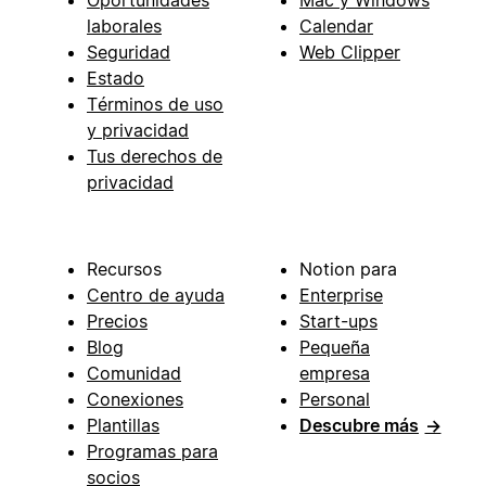
laborales
Calendar
Seguridad
Web Clipper
Estado
Términos de uso
y privacidad
Tus derechos de
privacidad
Recursos
Notion para
Centro de ayuda
Enterprise
Precios
Start-ups
Blog
Pequeña
Comunidad
empresa
Conexiones
Personal
Plantillas
Descubre más
→
Programas para
socios