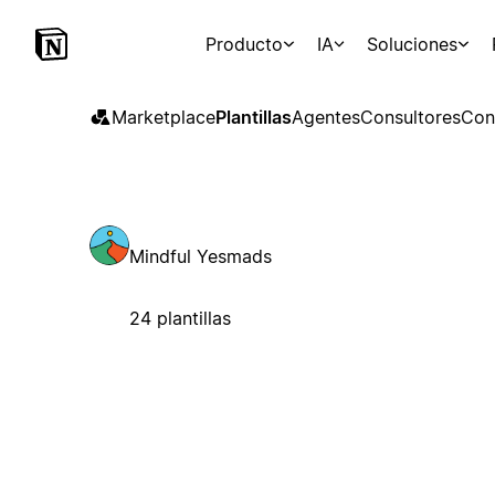
Producto
IA
Soluciones
Marketplace
Plantillas
Agentes
Consultores
Con
Mindful Yesmads
24 plantillas