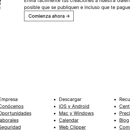
Envía fácilmente tus creaciones a nuestra Galería
posible que se publiquen e incluso que te pague
Comienza ahora
→
Empresa
Descargar
Recu
Conócenos
iOS y Android
Cent
Oportunidades
Mac y Windows
Prec
laborales
Calendar
Blog
Seguridad
Web Clipper
Com