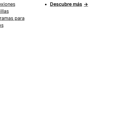
xiones
Descubre más
→
illas
ramas para
os