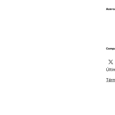
Acerc
Compar
Últi
Térm