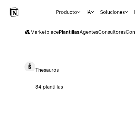
Producto
IA
Soluciones
Marketplace
Plantillas
Agentes
Consultores
Con
Thesauros
84 plantillas