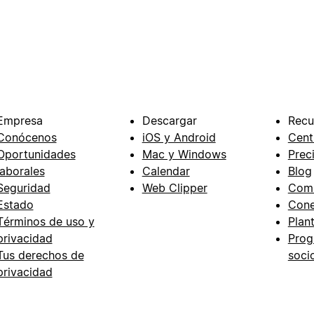
Empresa
Descargar
Recu
Conócenos
iOS y Android
Cent
Oportunidades
Mac y Windows
Prec
laborales
Calendar
Blog
Seguridad
Web Clipper
Com
Estado
Cone
Términos de uso y
Plant
privacidad
Prog
Tus derechos de
soci
privacidad