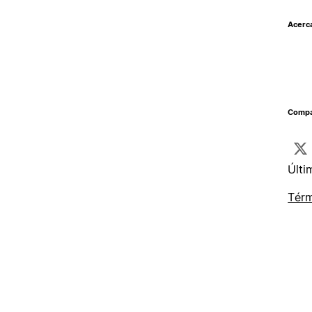
Acerc
Compar
Últi
Térm