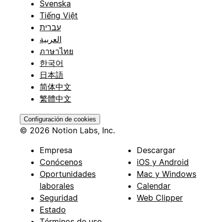
Svenska
Tiếng Việt
עברית
العربية
ภาษาไทย
한국어
日本語
简体中文
繁體中文
Configuración de cookies
© 2026 Notion Labs, Inc.
Empresa
Descargar
Conócenos
iOS y Android
Oportunidades
Mac y Windows
laborales
Calendar
Seguridad
Web Clipper
Estado
Términos de uso