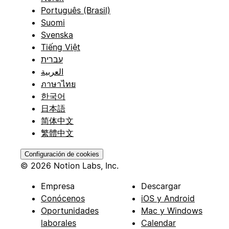
Português (Brasil)
Suomi
Svenska
Tiếng Việt
עברית
العربية
ภาษาไทย
한국어
日本語
简体中文
繁體中文
Configuración de cookies
© 2026 Notion Labs, Inc.
Empresa
Descargar
Conócenos
iOS y Android
Oportunidades
Mac y Windows
laborales
Calendar