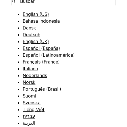
English (US)
Bahasa Indonesia
Dansk
Deutsch
English (UK)
Español (España)
Español (Latinoamérica)
Français (France)
Italiano
Nederlands
Norsk
Português (Brasil)
Suomi
Svenska
Tiếng Việt
עברית
العربية