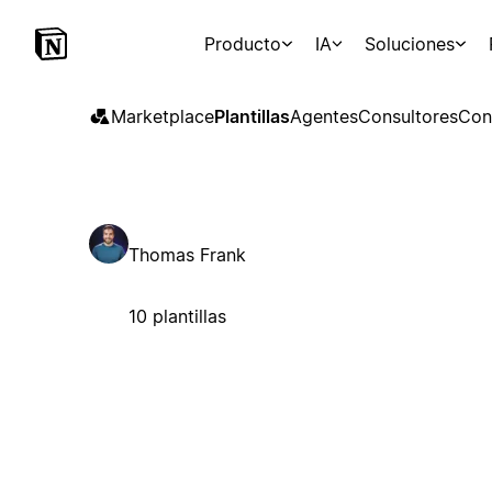
Producto
IA
Soluciones
Marketplace
Plantillas
Agentes
Consultores
Con
Thomas Frank
10 plantillas