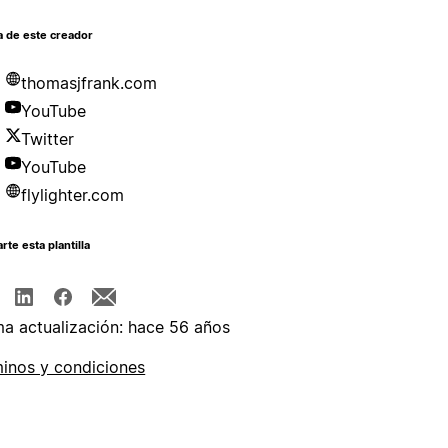
a de este creador
thomasjfrank.com
YouTube
Twitter
YouTube
flylighter.com
te esta plantilla
ma actualización: hace 56 años
inos y condiciones