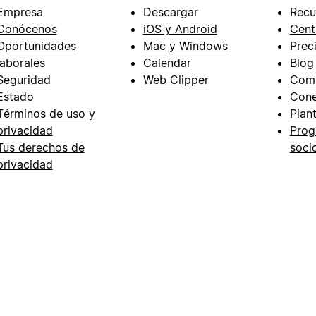
Empresa
Descargar
Recu
Conócenos
iOS y Android
Cent
Oportunidades
Mac y Windows
Prec
laborales
Calendar
Blog
Seguridad
Web Clipper
Com
Estado
Cone
Términos de uso y
Plant
privacidad
Prog
Tus derechos de
soci
privacidad