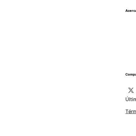
Acerc
Compar
Últi
Térm