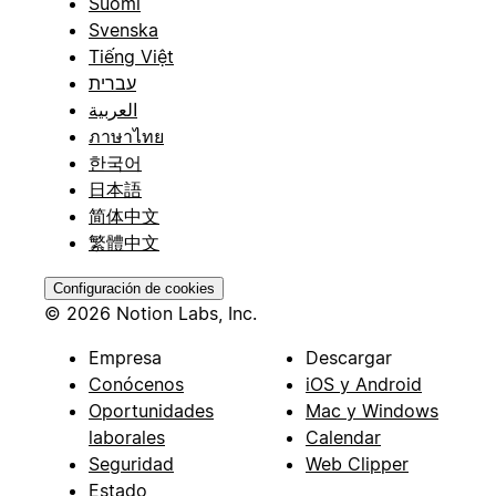
Suomi
Svenska
Tiếng Việt
עברית
العربية
ภาษาไทย
한국어
日本語
简体中文
繁體中文
Configuración de cookies
© 2026 Notion Labs, Inc.
Empresa
Descargar
Conócenos
iOS y Android
Oportunidades
Mac y Windows
laborales
Calendar
Seguridad
Web Clipper
Estado