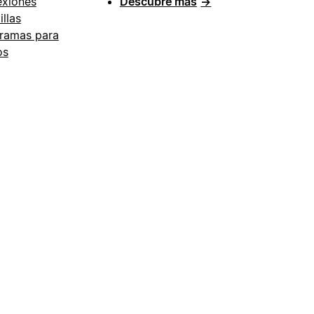
xiones
Descubre más
→
illas
ramas para
os