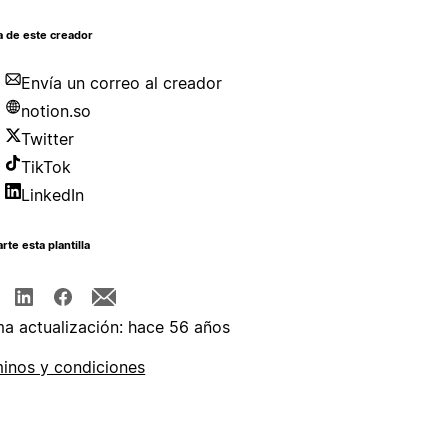
a de este creador
Envía un correo al creador
notion.so
Twitter
TikTok
LinkedIn
te esta plantilla
ma actualización: hace 56 años
inos y condiciones