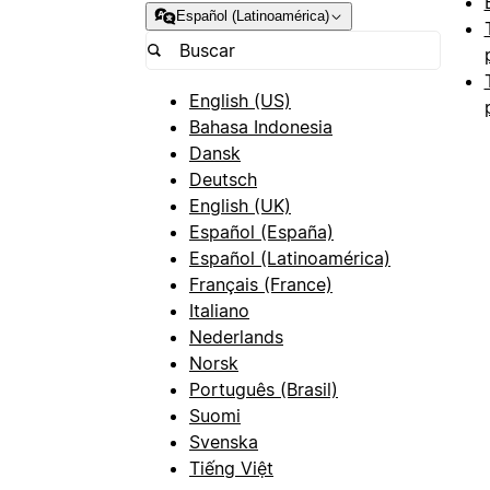
Español (Latinoamérica)
English (US)
Bahasa Indonesia
Dansk
Deutsch
English (UK)
Español (España)
Español (Latinoamérica)
Français (France)
Italiano
Nederlands
Norsk
Português (Brasil)
Suomi
Svenska
Tiếng Việt