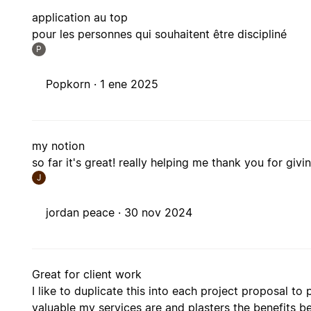
application au top
pour les personnes qui souhaitent être discipliné
P
Popkorn ·
1 ene 2025
my notion
so far it's great! really helping me thank you for giving
J
jordan peace ·
30 nov 2024
Great for client work
I like to duplicate this into each project proposal to
valuable my services are and plasters the benefits be