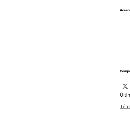
Acerc
Compar
Últi
Térm