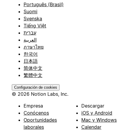
Português (Brasil)
Suomi
Svenska
Tiếng Việt
עברית
العربية
ภาษาไทย
한국어
日本語
简体中文
繁體中文
Configuración de cookies
© 2026 Notion Labs, Inc.
Empresa
Descargar
Conócenos
iOS y Android
Oportunidades
Mac y Windows
laborales
Calendar