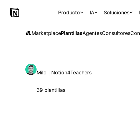
Producto
IA
Soluciones
Marketplace
Plantillas
Agentes
Consultores
Con
Milo | Notion4Teachers
39 plantillas