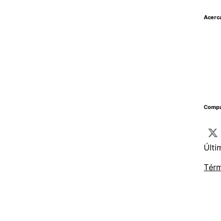
Acerc
Compar
Últi
Térm