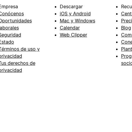
Empresa
Descargar
Recu
Conócenos
iOS y Android
Cent
Oportunidades
Mac y Windows
Prec
laborales
Calendar
Blog
Seguridad
Web Clipper
Com
Estado
Cone
Términos de uso y
Plant
privacidad
Prog
Tus derechos de
soci
privacidad