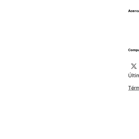
Acerc
Compar
Últi
Térm