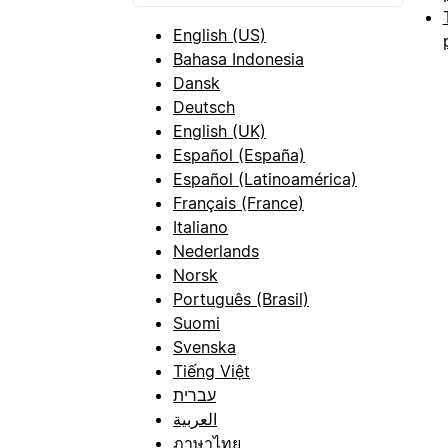
English (US)
Bahasa Indonesia
Dansk
Deutsch
English (UK)
Español (España)
Español (Latinoamérica)
Français (France)
Italiano
Nederlands
Norsk
Português (Brasil)
Suomi
Svenska
Tiếng Việt
עברית
العربية
ภาษาไทย