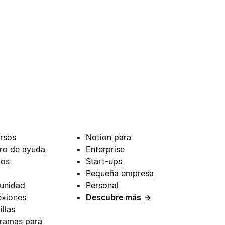
rsos
Notion para
ro de ayuda
Enterprise
ios
Start-ups
Pequeña empresa
unidad
Personal
xiones
Descubre más
→
illas
ramas para