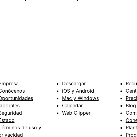
Empresa
Descargar
Recu
Conócenos
iOS y Android
Cent
Oportunidades
Mac y Windows
Prec
laborales
Calendar
Blog
Seguridad
Web Clipper
Com
Estado
Cone
Términos de uso y
Plant
privacidad
Prog