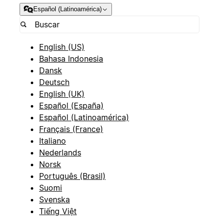
Español (Latinoamérica)
English (US)
Bahasa Indonesia
Dansk
Deutsch
English (UK)
Español (España)
Español (Latinoamérica)
Français (France)
Italiano
Nederlands
Norsk
Português (Brasil)
Suomi
Svenska
Tiếng Việt