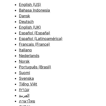
English (US)
Bahasa Indonesia
Dansk
Deutsch
English (UK)
Español (España)
Español (Latinoamérica)
Français (France)
Italiano
Nederlands
Norsk
Português (Brasil)
Suomi
Svenska
Tiếng Việt
עברית
العربية
ภาษาไทย