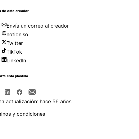
a de este creador
Envía un correo al creador
notion.so
Twitter
TikTok
LinkedIn
te esta plantilla
ma actualización: hace 56 años
inos y condiciones