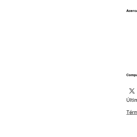
Acerc
Compar
Últi
Térm